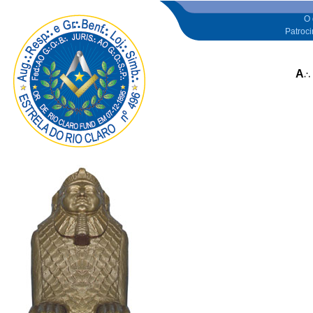
O 
Patroc
A